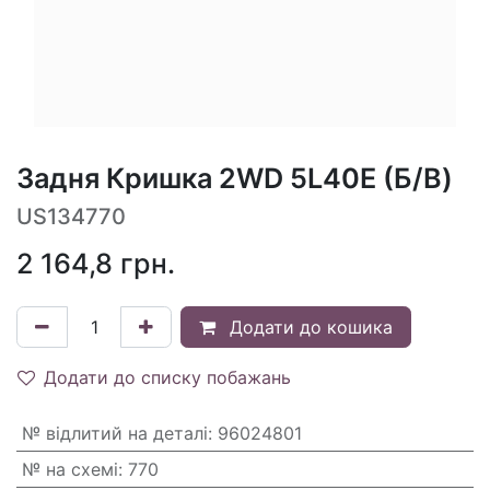
Задня Кришка 2WD 5L40E (Б/В)
US134770
2 164,8
грн.
Додати до кошика
Додати до списку побажань
№ відлитий на деталі
:
96024801
№ на схемі
:
770