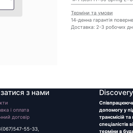
Терміни та умови
14-денна гарантія поверн
Доставка: 2-3 робочих дн
язатися з нами
Discover
кти
Співпрацюючи 
вка і оплата
допомогу у пі
чний договір
трансмісій та
спеціалістів 
8(067)547-55-33,
терміни в буд