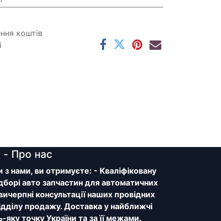
ення коштів
і
y
- Про нас
з нами, ви отримуєте: - Кваліфіковану
дборі авто запчастин для автоматичних
 вичерпні консультації наших провідних
відділу продажу. Доставка у найближчі
ь-яку точку України та за її межами.