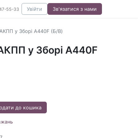
Увійти
Зв'язатися з нами
47-55-33
АКПП у Зборі A440F (Б/В)
АКПП у Зборі A440F
одати до кошика
ажань
7