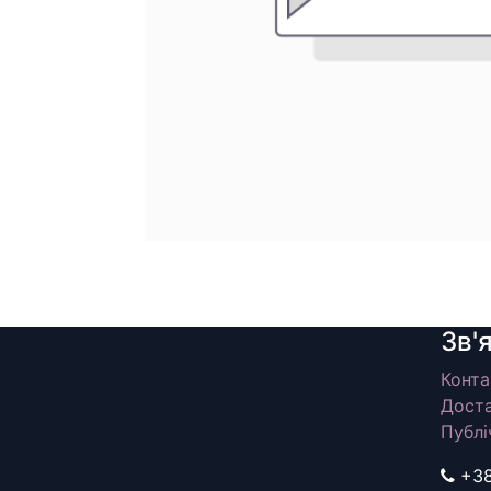
Зв'
Конта
Доста
Публі
+3