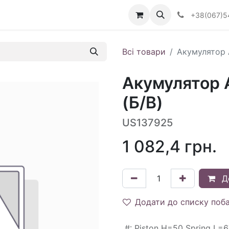
Визначити тип АКПП
+38(067)5
Всі товари
Акумулятор 
Акумулятор 
(Б/В)
US137925
1 082,4
грн.
Д
Додати до списку поб
#
:
Piston H=50 Spring L=6