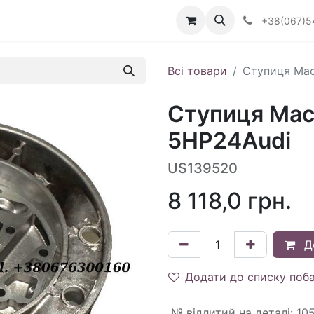
Визначити тип АКПП
+38(067)5
Всі товари
Ступиця Мас
Ступиця Мас
5HP24Audi
US139520
8 118,0
грн.
Д
Додати до списку поб
№ відлитий на деталі
:
10