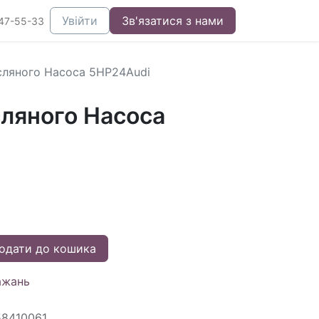
Увійти
Зв'язатися з нами
47-55-33
ляного Насоса 5HP24Audi
ляного Насоса
одати до кошика
ажань
58410061