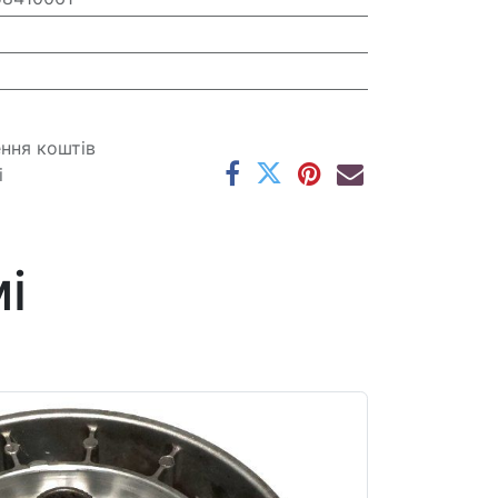
ення коштів
і
і