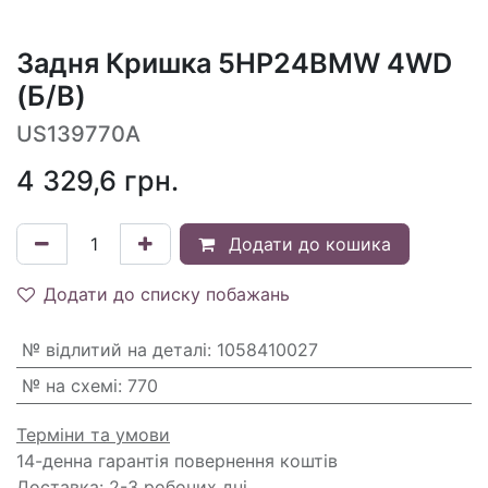
Задня Кришка 5HP24BMW 4WD
(Б/В)
US139770A
4 329,6
грн.
Додати до кошика
Додати до списку побажань
№ відлитий на деталі
:
1058410027
№ на схемі
:
770
Терміни та умови
14-денна гарантія повернення коштів
Доставка: 2-3 робочих дні