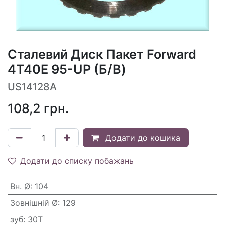
Сталевий Диск Пакет Forward
4T40E 95-UP (Б/В)
US14128A
108,2
грн.
Додати до кошика
Додати до списку побажань
Вн. Ø
:
104
Зовнішній Ø
:
129
зуб
:
30T