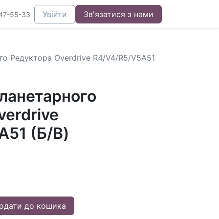
Увійти
Зв'язатися з нами
47-55-33
о Редуктора Overdrive R4/V4/R5/V5A51
ланетарного
erdrive
A51 (Б/В)
одати до кошика