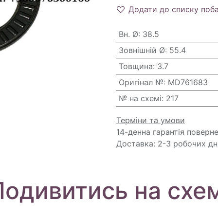
Додати до списку поб
Вн. Ø
:
38.5
Зовнішній Ø
:
55.4
Товщина
:
3.7
Оригінал №
:
MD761683
№ на схемі
:
217
Терміни та умови
14-денна гарантія поверн
Доставка: 2-3 робочих дн
Подивитись на схем