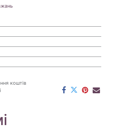
ажань
ення коштів
і
і