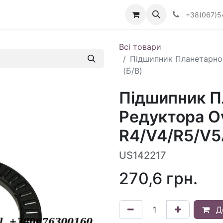
Визначити тип АКПП
+38(067)5
Всі товари
Підшипник Планетарног
(Б/В)
Підшипник П
Редуктора Ov
R4/V4/R5/V5
US142217
270,6
грн.
Д