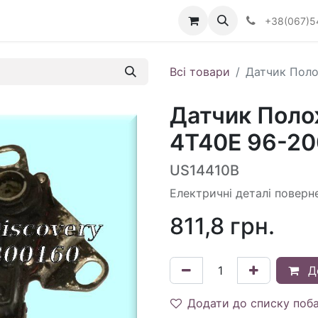
Визначити тип АКПП
+38(067)5
Всі товари
Датчик Поло
Датчик Поло
4T40E 96-20
US14410B
Електричні деталі поверн
811,8
грн.
Д
Додати до списку поб