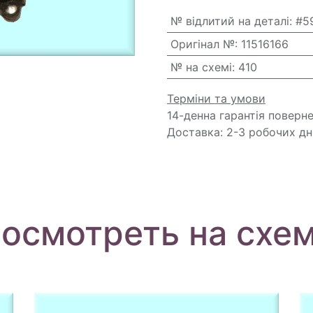
№ відлитий на деталі
:
#5
Оригінал №
:
11516166
№ на схемі
:
410
Терміни та умови
14-денна гарантія поверн
Доставка: 2-3 робочих дн
осмотреть на схе