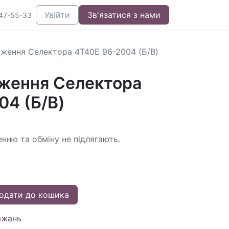
Увійти
Зв'язатися з нами
47-55-33
ження Селектора 4T40E 96-2004 (Б/В)
ження Селектора
04 (Б/В)
енню та обміну не підлягають.
одати до кошика
ажань