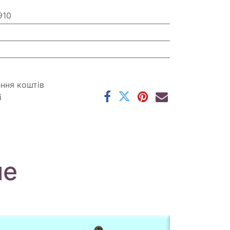
910
ення коштів
і
ме