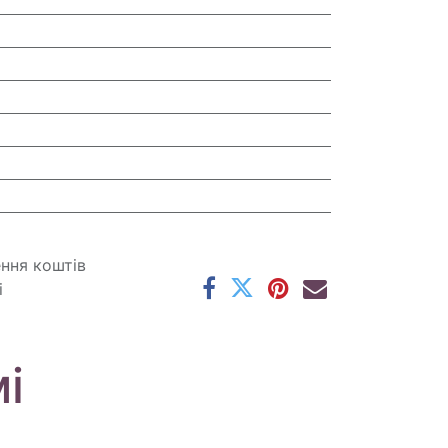
ення коштів
і
і