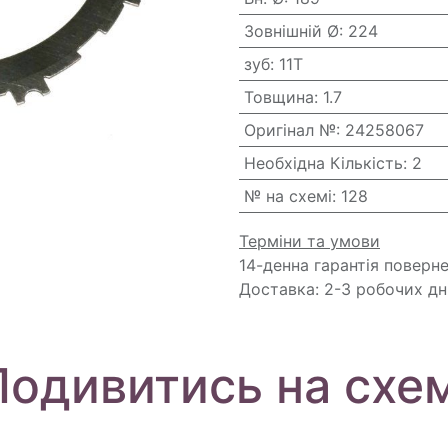
Зовнішній Ø
:
224
зуб
:
11T
Товщина
:
1.7
Оригінал №
:
24258067
Необхідна Кількість
:
2
№ на схемі
:
128
Терміни та умови
14-денна гарантія поверн
Доставка: 2-3 робочих дн
Подивитись на схем