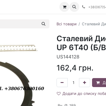
Визначити тип АКПП
+38(067)5
Всі товари
Сталевий Ди
Сталевий Дис
UP 6T40 (Б/В
US144128
162,4
грн.
Д
Додати до списку поб
Вн. Ø
:
189