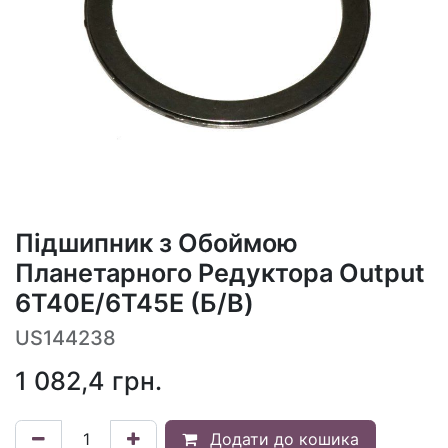
Підшипник з Обоймою
Планетарного Редуктора Output
6T40E/6T45E (Б/В)
US144238
1 082,4
грн.
Додати до кошика