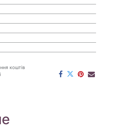
ення коштів
і
ме