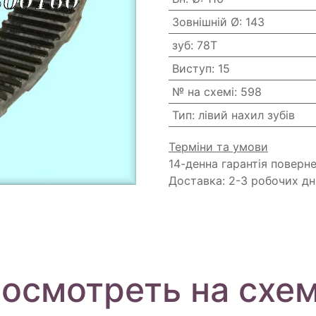
Зовнішній Ø
:
143
зуб
:
78T
Виступ
:
15
№ на схемі
:
598
Тип
:
лівий нахил зубів
Терміни та умови
14-денна гарантія поверн
Доставка: 2-3 робочих дн
осмотреть на схе