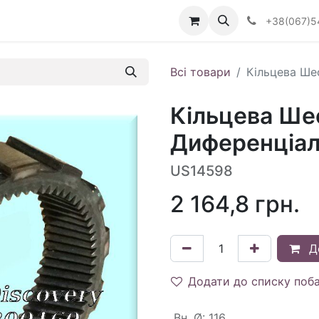
Визначити тип АКПП
+38(067)5
Всі товари
Кільцева Ше
Кільцева Ше
Диференціал
US14598
2 164,8
грн.
Д
Додати до списку поб
Вн. Ø
:
116