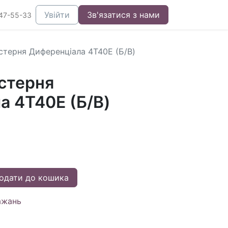
Увійти
Зв'язатися з нами
47-55-33
стерня Диференціала 4T40E (Б/В)
стерня
а 4T40E (Б/В)
одати до кошика
ажань