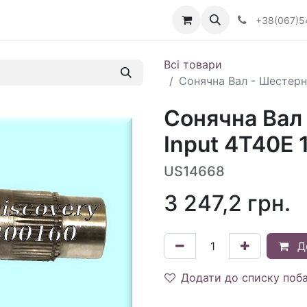
Визначити тип АКПП
+38(067)5
Всі товари
Сонячна Вал - Шестерн
Сонячна Вал
Input 4T40E 
US14668
3 247,2
грн.
Д
Додати до списку поб