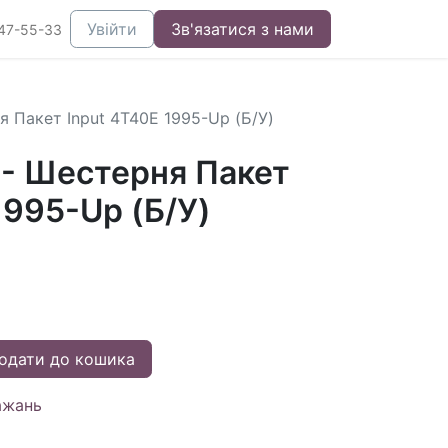
Увійти
Зв'язатися з нами
47-55-33
я Пакет Input 4T40E 1995-Up (Б/У)
 - Шестерня Пакет
1995-Up (Б/У)
одати до кошика
ажань