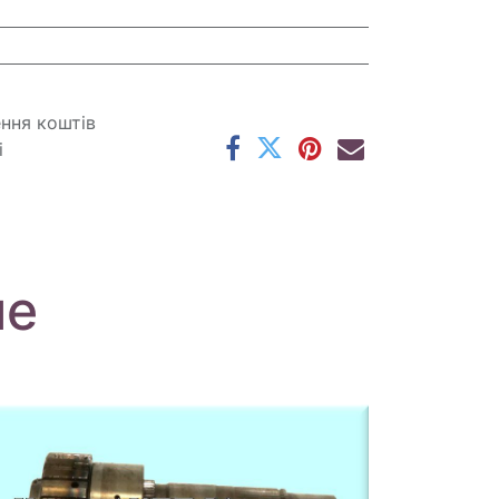
ення коштів
і
ме