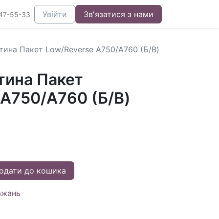
Увійти
Зв'язатися з нами
47-55-33
тина Пакет Low/Reverse A750/A760 (Б/В)
тина Пакет
 A750/A760 (Б/В)
одати до кошика
ажань