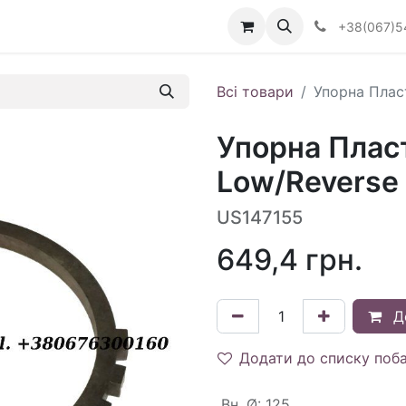
Визначити тип АКПП
+38(067)5
Всі товари
Упорна Плас
Упорна Плас
Low/Reverse
US147155
649,4
грн.
Д
Додати до списку поб
Вн. Ø
:
125