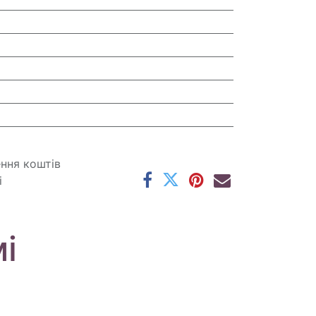
ення коштів
і
і