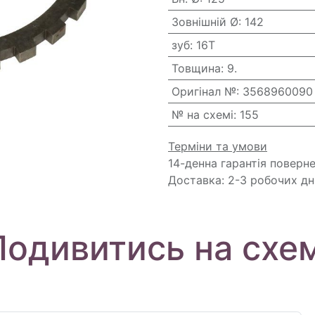
Зовнішній Ø
:
142
зуб
:
16T
Товщина
:
9.
Оригінал №
:
3568960090
№ на схемі
:
155
Терміни та умови
14-денна гарантія поверн
Доставка: 2-3 робочих дн
Подивитись на схем