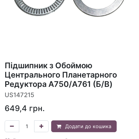
Підшипник з Обоймою
Центрального Планетарного
Редуктора A750/A761 (Б/В)
US147215
649,4
грн.
Додати до кошика