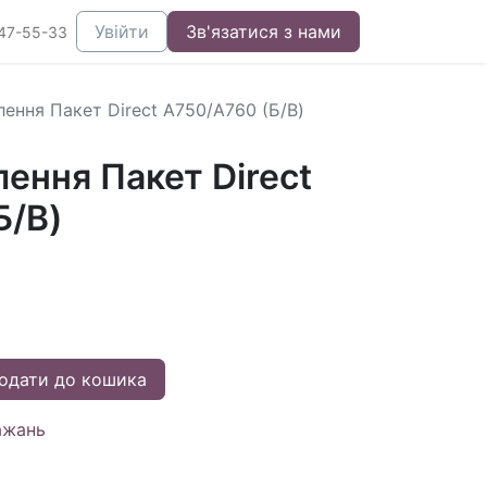
Увійти
Зв'язатися з нами
47-55-33
ення Пакет Direct A750/A760 (Б/В)
ення Пакет Direct
Б/В)
одати до кошика
ажань