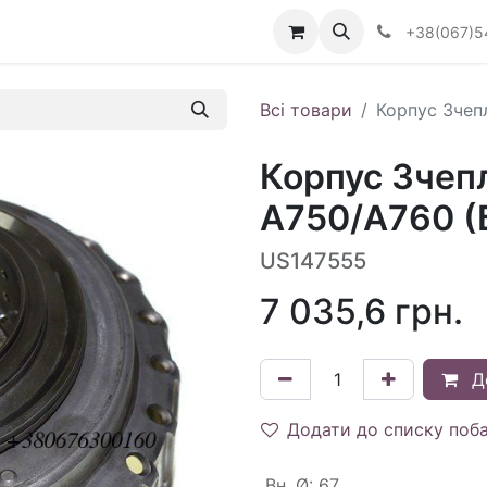
Визначити тип АКПП
+38(067)5
Всі товари
Корпус Зчепл
Корпус Зчепл
A750/A760 (
US147555
7 035,6
грн.
Д
Додати до списку поб
Вн. Ø
:
67.