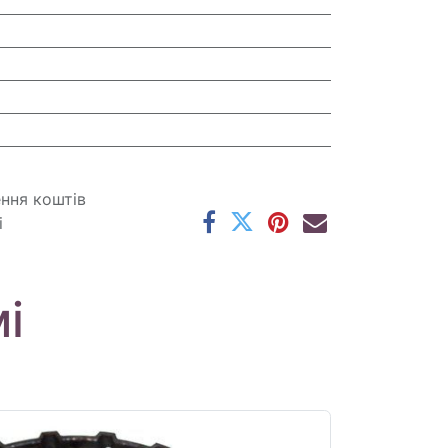
ення коштів
і
і