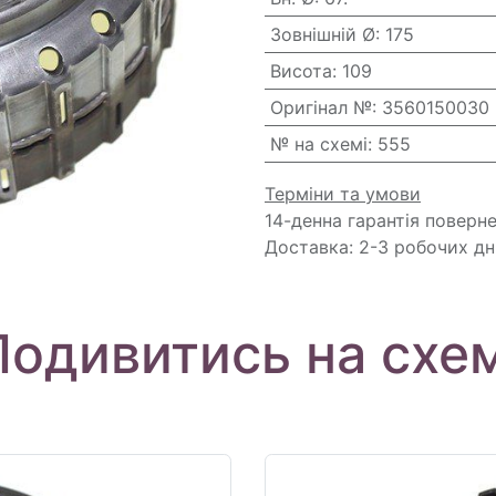
Зовнішній Ø
:
175
Висота
:
109
Оригінал №
:
3560150030
№ на схемі
:
555
Терміни та умови
14-денна гарантія поверн
Доставка: 2-3 робочих дн
Подивитись на схем