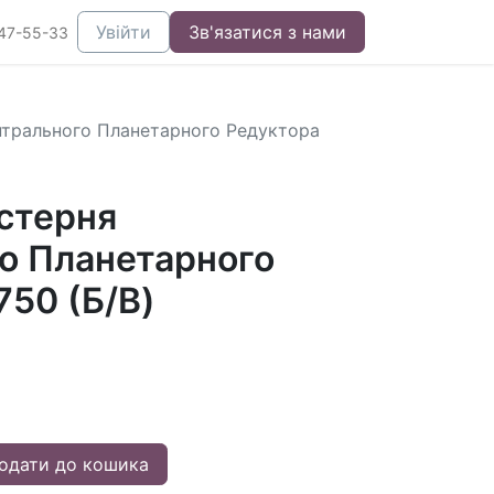
Увійти
Зв'язатися з нами
47-55-33
нтрального Планетарного Редуктора
стерня
о Планетарного
750 (Б/В)
одати до кошика