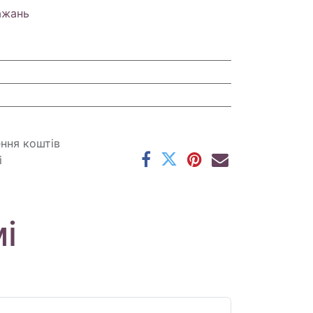
ажань
ення коштів
і
і