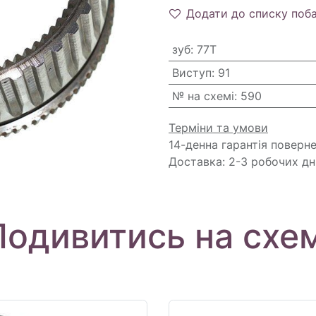
Додати до списку поб
зуб
:
77T
Виступ
:
91
№ на схемі
:
590
Терміни та умови
14-денна гарантія поверн
Доставка: 2-3 робочих дн
Подивитись на схем