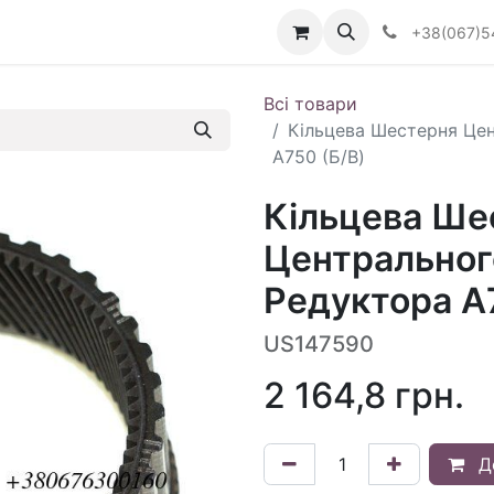
Визначити тип АКПП
+38(067)5
Всі товари
Кільцева Шестерня Це
A750 (Б/В)
Кільцева Ше
Центральног
Редуктора A
US147590
2 164,8
грн.
Д