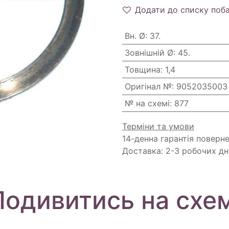
Додати до списку поб
Вн. Ø
:
37.
Зовнішній Ø
:
45.
Товщина
:
1,4
Оригінал №
:
9052035003
№ на схемі
:
877
Терміни та умови
14-денна гарантія поверн
Доставка: 2-3 робочих дн
Подивитись на схем