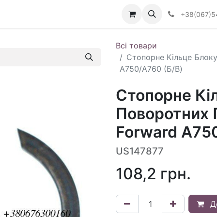
Визначити тип АКПП
+38(067)5
Всі товари
Стопорне Кільце Блок
A750/A760 (Б/В)
Стопорне Кі
Поворотних 
Forward A75
US147877
108,2
грн.
Д