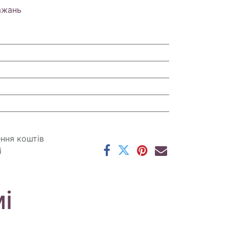
ажань
ення коштів
і
і