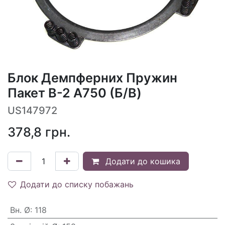
Блок Демпферних Пружин
Пакет B-2 A750 (Б/В)
US147972
378,8
грн.
Додати до кошика
Додати до списку побажань
Вн. Ø
:
118