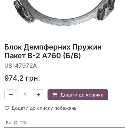
Блок Демпферних Пружин
Пакет B-2 A760 (Б/В)
US147972A
974,2
грн.
Додати до кошика
Додати до списку побажань
Вн. Ø
:
118