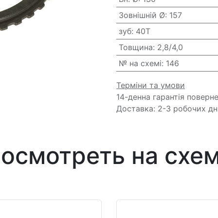
Зовнішній Ø
:
157
зуб
:
40T
Товщина
:
2,8/4,0
№ на схемі
:
146
Терміни та умови
14-денна гарантія поверн
Доставка: 2-3 робочих дн
осмотреть на схе