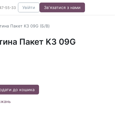
Увійти
Зв'язатися з нами
47-55-33
тина Пакет K3 09G (Б/В)
тина Пакет K3 09G
одати до кошика
ажань