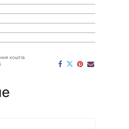
ення коштів
і
ме