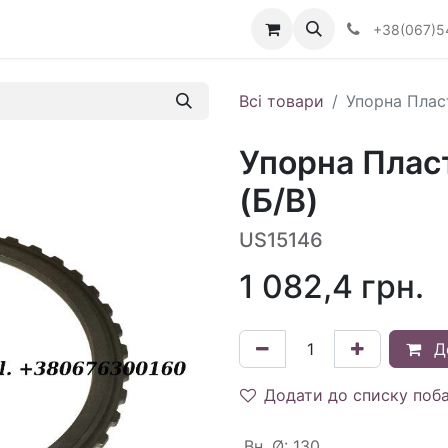
Визначити тип АКПП
+38(067)5
Всі товари
Упорна Плас
Упорна Плас
(Б/В)
US15146
1 082,4
грн.
Д
Додати до списку поб
Вн. Ø
:
130