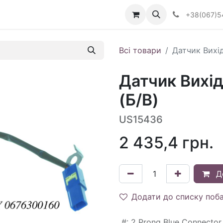
Визначити тип АКПП
+38(067)5
Всі товари
Датчик Вихі
Датчик Вихі
(Б/В)
US15436
2 435,4
грн.
Д
Додати до списку поб
#
:
2 Prong Blue Connector