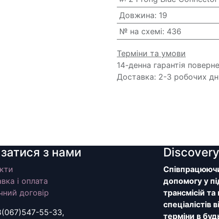
Довжина
:
19
№ на схемі
:
436
Терміни та умови
14-денна гарантія поверн
Доставка: 2-3 робочих дн
язатися з нами
Discover
кти
Співпрацюючи 
вка і оплата
допомогу у пі
чний договір
трансмісій та
спеціалістів 
8(067)547-55-33,
терміни в буд