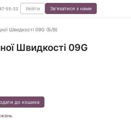
Увійти
Зв'язатися з нами
47-55-33
дної Швидкості 09G (Б/В)
дної Швидкості 09G
одати до кошика
ажань