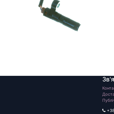
Зв'
Конта
Доста
Публі
+3