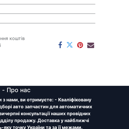
ення коштів
і
y
- Про нас
з нами, ви отримуєте: - Кваліфіковану
дборі авто запчастин для автоматичних
 вичерпні консультації наших провідних
відділу продажу. Доставка у найближчі
ь-яку точку України та за її межами.