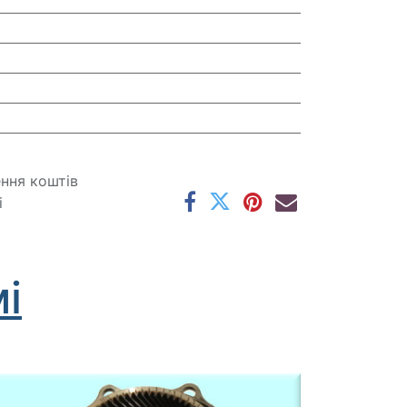
ення коштів
і
і