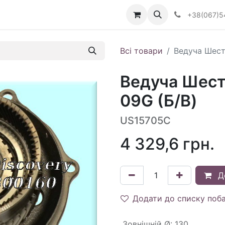
Визначити тип АКПП
+38(067)5
Всі товари
Ведуча Шест
Ведуча Шест
09G (Б/В)
US15705C
4 329,6
грн.
Д
Додати до списку поб
Зовнішній Ø
:
130