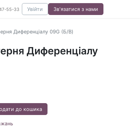
Увійти
Зв'язатися з нами
47-55-33
ерня Диференціалу 09G (Б/В)
ерня Диференціалу
одати до кошика
ажань