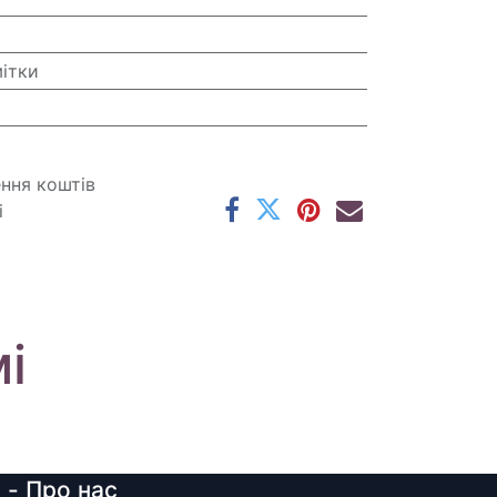
мітки
ення коштів
і
і
y
- Про нас