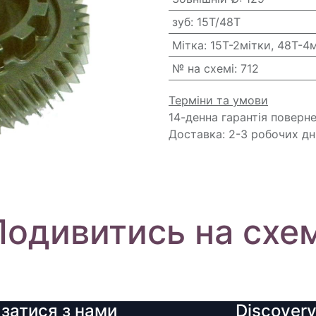
зуб
:
15T/48T
Мітка
:
15T-2мітки, 48T-4
№ на схемі
:
712
Терміни та умови
14-денна гарантія поверн
Доставка: 2-3 робочих дн
Подивитись на схем
язатися з нами
Discover