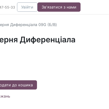
Увійти
Зв'язатися з нами
47-55-33
ерня Диференціала 09G (Б/В)
ерня Диференціала
одати до кошика
ажань