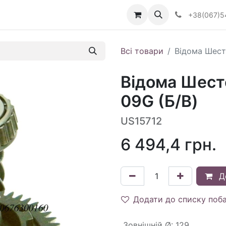
Визначити тип АКПП
+38(067)5
Всі товари
Відома Шест
Відома Шест
09G (Б/В)
US15712
6 494,4
грн.
Д
Додати до списку поб
Зовнішній Ø
:
129