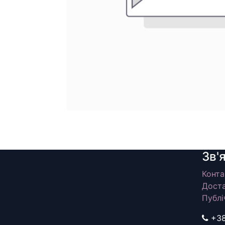
Зв'
Конта
Доста
Публі
+3