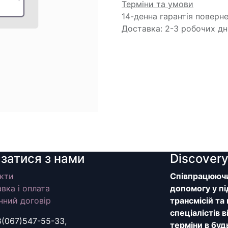
Терміни та умови
14-денна гарантія поверн
Доставка: 2-3 робочих дн
язатися з нами
Discover
кти
Співпрацюючи 
вка і оплата
допомогу у пі
чний договір
трансмісій та
спеціалістів 
8(067)547-55-33,
терміни в буд