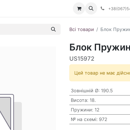
Визначити тип АКПП
+38(067)5
Всі товари
Блок Пружин
Блок Пружин 
US15972
Цей товар не має дійсно
Зовнішній Ø
:
190.5
Висота
:
18.
Пружини
:
12
№ на схемі
:
972