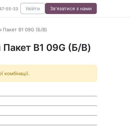
Увійти
Зв'язатися з нами
47-55-33
 Пакет B1 09G (Б/В)
Пакет B1 09G (Б/В)
ї комбінації.