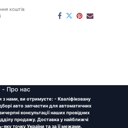
ення коштів
і
y
- Про нас
з нами, ви отримуєте: - Кваліфіковану
дборі авто запчастин для автоматичних
 вичерпні консультації наших провідних
відділу продажу. Доставка у найближчі
ь-яку точку України та за її межами.