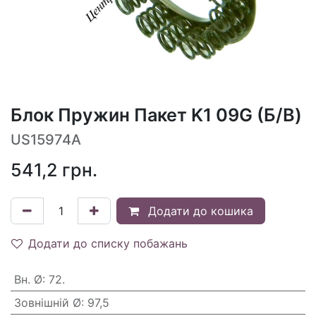
Блок Пружин Пакет K1 09G (Б/В)
US15974A
541,2
грн.
Додати до кошика
Додати до списку побажань
Вн. Ø
:
72.
Зовнішній Ø
:
97,5