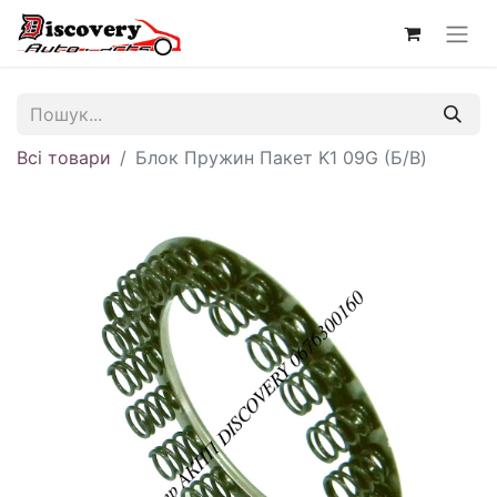
Всі товари
Блок Пружин Пакет K1 09G (Б/В)