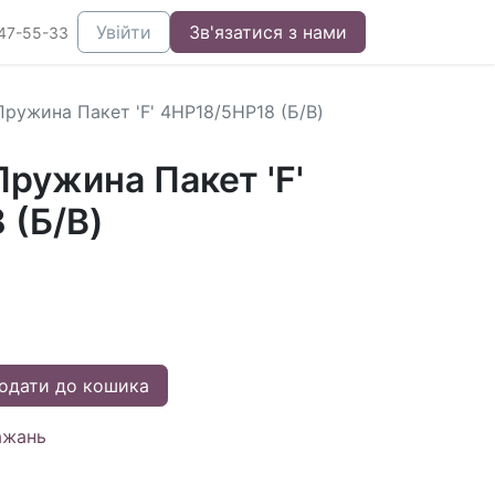
Увійти
Зв'язатися з нами
47-55-33
ружина Пакет 'F' 4HP18/5HP18 (Б/В)
ружина Пакет 'F'
 (Б/В)
одати до кошика
ажань