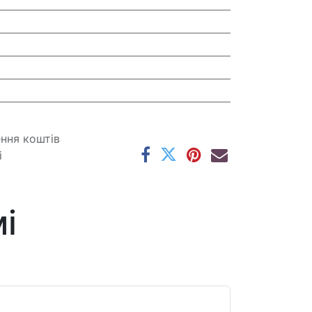
ення коштів
і
і