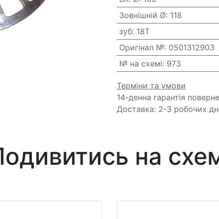
Зовнішній Ø
:
118
зуб
:
18T
Оригінал №
:
0501312903
№ на схемі
:
973
Терміни та умови
14-денна гарантія поверн
Доставка: 2-3 робочих дн
Подивитись на схем