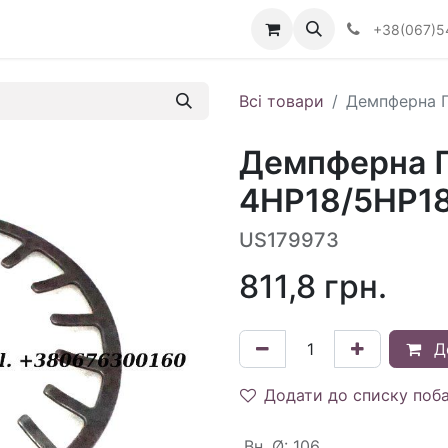
Визначити тип АКПП
+38(067)5
Всі товари
Демпферна П
Демпферна П
4HP18/5HP18
US179973
811,8
грн.
Д
Додати до списку поб
Вн. Ø
:
106