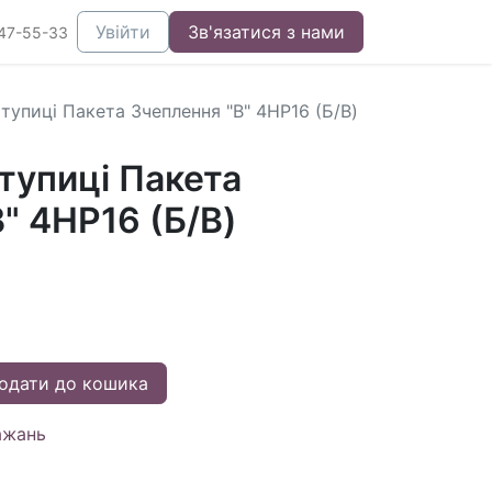
Увійти
Зв'язатися з нами
47-55-33
тупиці Пакета Зчеплення "B" 4HP16 (Б/В)
тупиці Пакета
" 4HP16 (Б/В)
одати до кошика
ажань