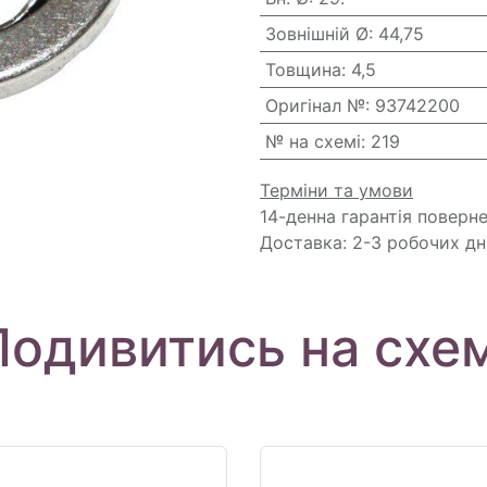
Зовнішній Ø
:
44,75
Товщина
:
4,5
Оригінал №
:
93742200
№ на схемі
:
219
Терміни та умови
14-денна гарантія поверн
Доставка: 2-3 робочих дн
Подивитись на схем