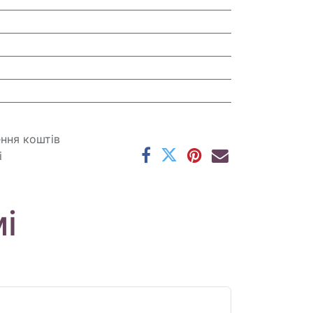
ення коштів
і
і