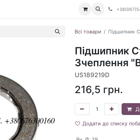
Визначити тип АКПП
+38(067)5
Всі товари
Підшипник С
Підшипник С
Зчеплення "B
US189219D
216,5
грн.
Д
Додати до списку поб
Вн. Ø
:
29.