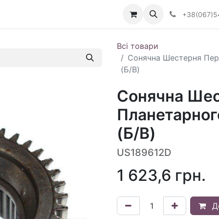
Визначити тип АКПП
+38(067)5
Всі товари
Сонячна Шестерня Пер
(Б/В)
Сонячна Шес
Планетарног
(Б/В)
US189612D
1 623,6
грн.
Д