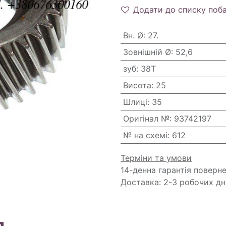
Додати до списку поб
Вн. Ø
:
27.
Зовнішній Ø
:
52,6
зуб
:
38T
Висота
:
25
Шлиці
:
35
Оригінал №
:
93742197
№ на схемі
:
612
Терміни та умови
14-денна гарантія поверн
Доставка: 2-3 робочих дн