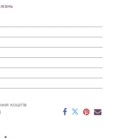
ажань
ення коштів
і