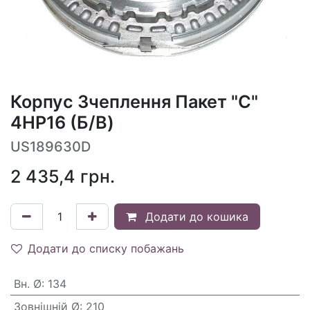
Корпус Зчеплення Пакет "C"
4HP16 (Б/В)
US189630D
2 435,4
грн.
Додати до кошика
Додати до списку побажань
Вн. Ø
:
134
Зовнішній Ø
:
210