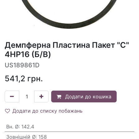
Демпферна Пластина Пакет "C"
4HP16 (Б/В)
US189861D
541,2
грн.
Додати до кошика
Додати до списку побажань
Вн. Ø
:
142.4
Зовнішній Ø
:
158