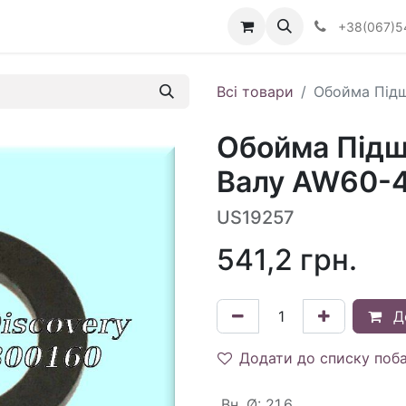
Визначити тип АКПП
+38(067)5
Всі товари
Обойма Підш
Обойма Підш
Валу AW60-4
US19257
541,2
грн.
Д
Додати до списку поб
Вн. Ø
:
21.6