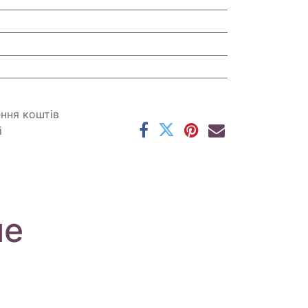
ення коштів
і
ме