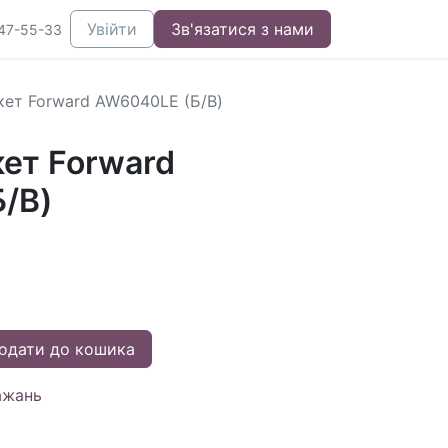
Увійти
Зв'язатися з нами
47-55-33
ет Forward AW6040LE (Б/В)
ет Forward
/В)
одати до кошика
ажань