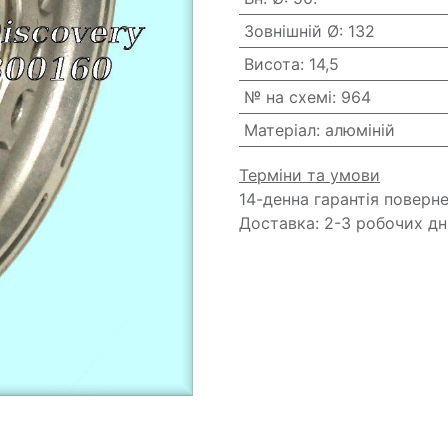
Зовнішній Ø
:
132
Висота
:
14,5
№ на схемі
:
964
Матеріал
:
алюміній
Терміни та умови
14-денна гарантія поверн
Доставка: 2-3 робочих дн