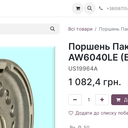
Визначити тип АКПП
+38(067)5
Всі товари
Поршень Пак
Поршень Пак
AW6040LE (Б
US19964A
1 082,4
грн.
Д
Додати до списку поб
Вн. Ø
:
50.