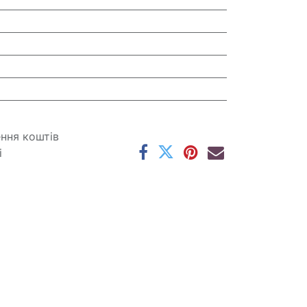
ення коштів
і