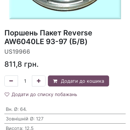
Поршень Пакет Reverse
AW6040LE 93-97 (Б/В)
US19966
811,8
грн.
Додати до кошика
Додати до списку побажань
Вн. Ø
:
64.
Зовнішній Ø
:
127
Висота
:
12.5