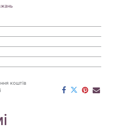
ажань
ення коштів
і
і