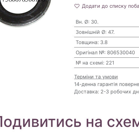
Додати до списку поб
Вн. Ø
:
30.
Зовнішній Ø
:
47.
Товщина
:
3.8
Оригінал №
:
806530040
№ на схемі
:
221
Терміни та умови
14-денна гарантія поверн
Доставка: 2-3 робочих дн
Подивитись на схем