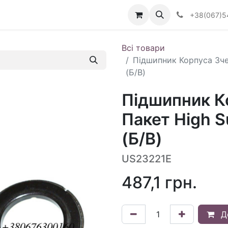
Визначити тип АКПП
+38(067)5
Всі товари
Підшипник Корпуса Зче
(Б/В)
Підшипник К
Пакет High 
(Б/В)
US23221E
487,1
грн.
Д