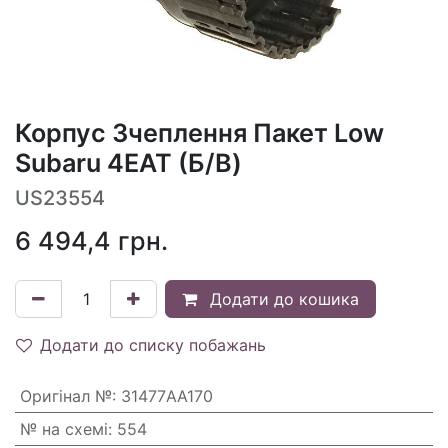
Корпус Зчеплення Пакет Low
Subaru 4EAT (Б/В)
US23554
6 494,4
грн.
Додати до кошика
Додати до списку побажань
Оригінал №
:
31477AA170
№ на схемі
:
554