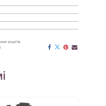
ення коштів
і
і