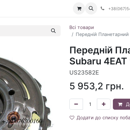
Визначити тип АКПП
+38(067)5
Всі товари
Передній Планетарний 
Передній Пл
Subaru 4EAT 
US23582E
5 953,2
грн.
Д
Додати до списку поб