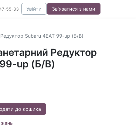
Увійти
Зв'язатися з нами
47-55-33
Редуктор Subaru 4EAT 99-up (Б/В)
анетарний Редуктор
99-up (Б/В)
одати до кошика
ажань