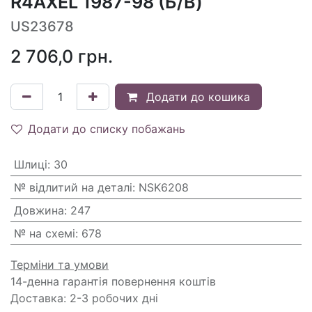
R4AXEL 1987-98 (Б/В)
US23678
2 706,0
грн.
Додати до кошика
Додати до списку побажань
Шлиці
:
30
№ відлитий на деталі
:
NSK6208
Довжина
:
247
№ на схемі
:
678
Терміни та умови
14-денна гарантія повернення коштів
Доставка: 2-3 робочих дні