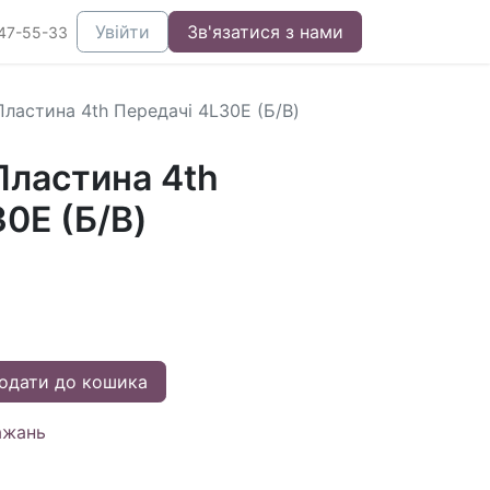
Увійти
Зв'язатися з нами
47-55-33
ластина 4th Передачі 4L30E (Б/В)
ластина 4th
0E (Б/В)
одати до кошика
ажань