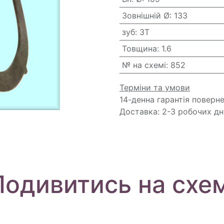
Зовнішній Ø
:
133
зуб
:
3T
Товщина
:
1.6
№ на схемі
:
852
Терміни та умови
14-денна гарантія поверн
Доставка: 2-3 робочих дн
Подивитись на схем