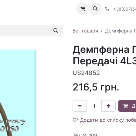
Визначити тип АКПП
+38(067)5
Всі товари
Демпферна П
Демпферна П
Передачі 4L3
US24852
216,5
грн.
Д
Додати до списку поб
Вн. Ø
:
109