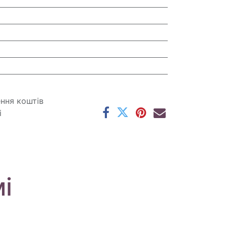
ення коштів
і
і