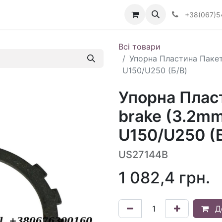
Визначити тип АКПП
+38(067)5
Всі товари
Упорна Пластина Пакет
U150/U250 (Б/В)
Упорна Плас
brake (3.2m
U150/U250 (
US27144B
1 082,4
грн.
Д