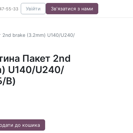
Увійти
Зв'язатися з нами
47-55-33
 2nd brake (3.2mm) U140/U240/
тина Пакет 2nd
m) U140/U240/
Б/В)
одати до кошика