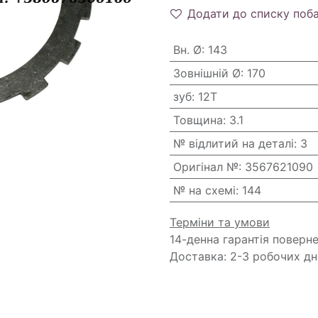
Додати до списку поб
Вн. Ø
:
143
Зовнішній Ø
:
170
зуб
:
12T
Товщина
:
3.1
№ відлитий на деталі
:
3
Оригінал №
:
3567621090
№ на схемі
:
144
Терміни та умови
14-денна гарантія поверн
Доставка: 2-3 робочих дн