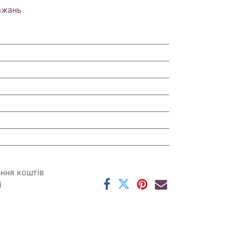
ажань
ення коштів
і