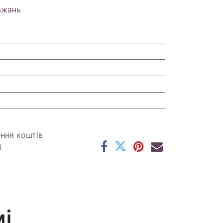
ажань
ення коштів
і
і