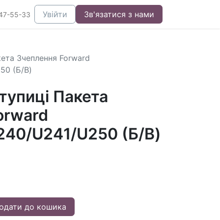
Увійти
Зв'язатися з нами
47-55-33
ета Зчеплення Forward
50 (Б/В)
тупиці Пакета
orward
240/U241/U250 (Б/В)
одати до кошика