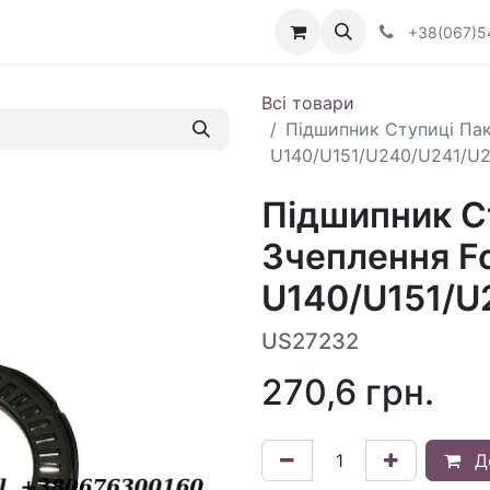
Визначити тип АКПП
+38(067)5
Всі товари
Підшипник Ступиці Пак
U140/U151/U240/U241/U2
Підшипник С
Зчеплення F
U140/U151/U
US27232
270,6
грн.
Д