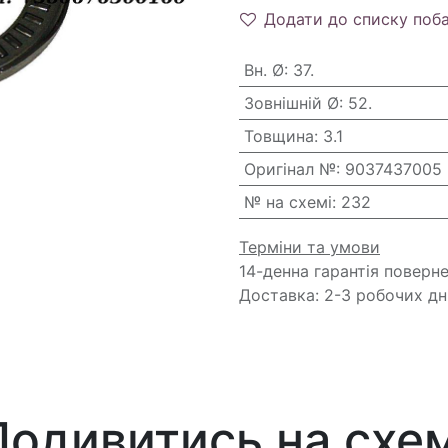
Додати до списку поб
Вн. Ø
:
37.
Зовнішній Ø
:
52.
Товщина
:
3.1
Оригінал №
:
9037437005
№ на схемі
:
232
Терміни та умови
14-денна гарантія поверн
Доставка: 2-3 робочих дн
Подивитись на схем