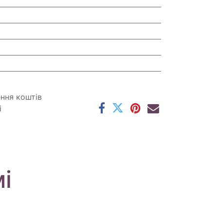
ення коштів
і
і