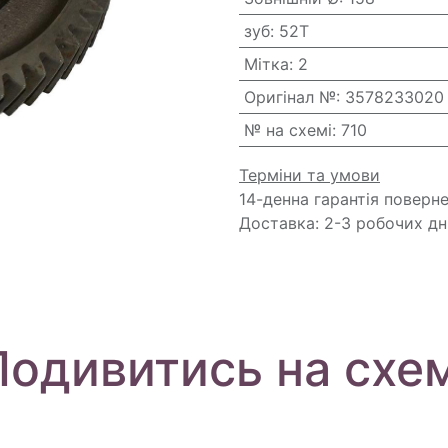
зуб
:
52T
Мітка
:
2
Оригінал №
:
3578233020
№ на схемі
:
710
Терміни та умови
14-денна гарантія поверн
Доставка: 2-3 робочих дн
Подивитись на схем