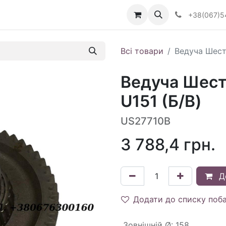
Визначити тип АКПП
+38(067)5
Всі товари
Ведуча Шест
Ведуча Шест
U151 (Б/В)
US27710B
3 788,4
грн.
Д
Додати до списку поб
Зовнішній Ø
:
158