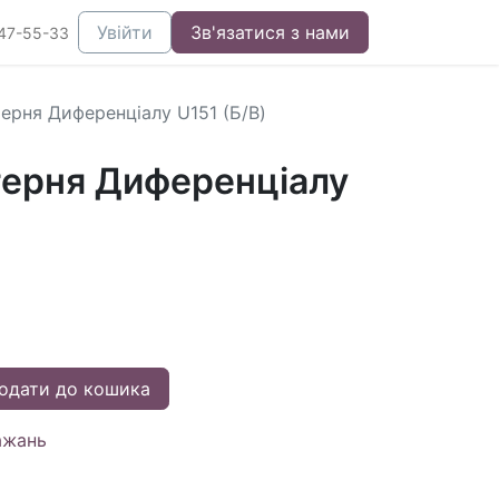
Увійти
Зв'язатися з нами
47-55-33
ерня Диференціалу U151 (Б/В)
ерня Диференціалу
одати до кошика
ажань