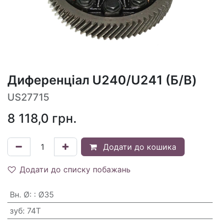
Диференціал U240/U241 (Б/В)
US27715
8 118,0
грн.
Додати до кошика
Додати до списку побажань
Вн. Ø
:
: Ø35
зуб
:
74T