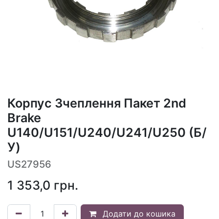
Корпус Зчеплення Пакет 2nd
Brake
U140/U151/U240/U241/U250 (Б/
У)
US27956
1 353,0
грн.
Додати до кошика