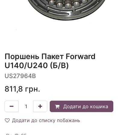
Поршень Пакет Forward
U140/U240 (Б/В)
US27964B
811,8
грн.
Додати до кошика
Додати до списку побажань