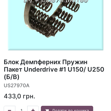
Блок Демпферних Пружин
Пакет Underdrive #1 U150/ U250
(Б/В)
US27970A
433,0
грн.
Додати до кошика