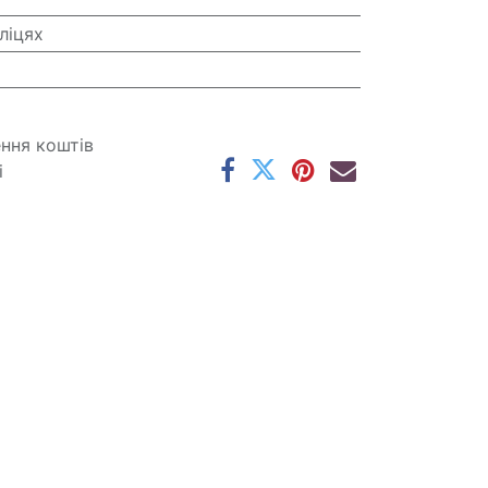
ліцях
ення коштів
і