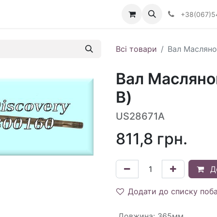
Визначити тип АКПП
+38(067)5
Всі товари
Вал Масляно
Вал Масляно
В)
US28671A
811,8
грн.
Д
Додати до списку поб
Довжина
:
365мм