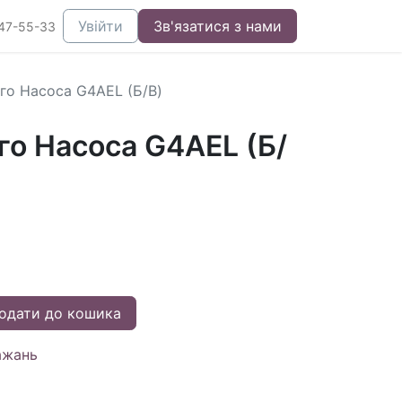
Увійти
Зв'язатися з нами
47-55-33
го Насоса G4AEL (Б/В)
го Насоса G4AEL (Б/
одати до кошика
ажань