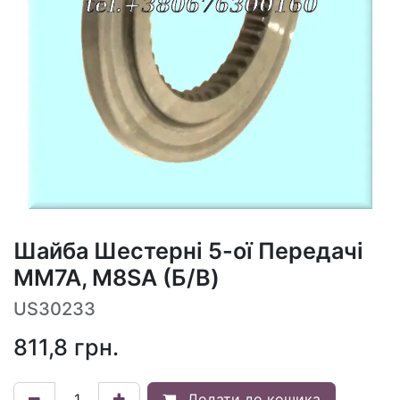
Шайба Шестерні 5-ої Передачі
MM7A, M8SA (Б/В)
US30233
811,8
грн.
Додати до кошика