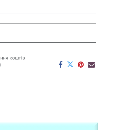
ення коштів
і