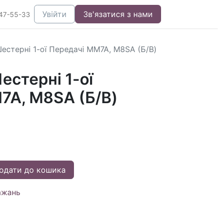
Увійти
Зв'язатися з нами
47-55-33
естерні 1-ої Передачі MM7A, M8SA (Б/В)
стерні 1-ої
7A, M8SA (Б/В)
одати до кошика
ажань