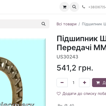
Визначити тип АКПП
+38(067)5
Всі товари
Підшипник Ш
Підшипник Ше
Передачі MM
US30243
541,2
грн.
Д
Додати до списку поб
Вн. Ø
:
40.