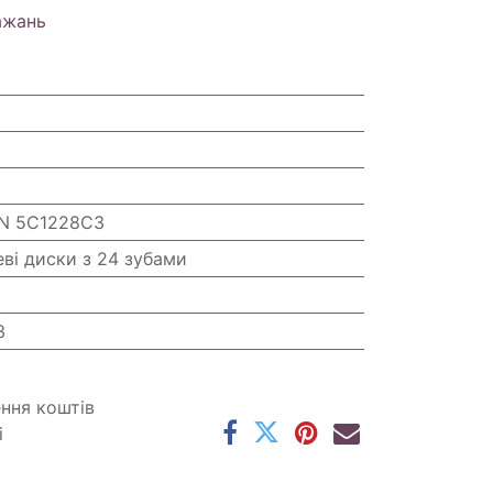
ажань
N 5C1228C3
еві диски з 24 зубами
3
ення коштів
і