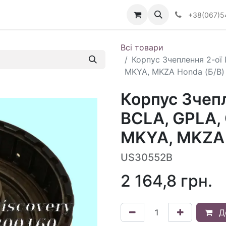
Визначити тип АКПП
+38(067)5
Всі товари
Корпус Зчеплення 2-ої
MKYA, MKZA Honda (Б/В)
Корпус Зчепл
BCLA, GPLA,
MKYA, MKZA 
US30552B
2 164,8
грн.
Д