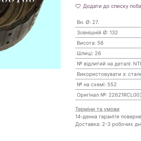
Додати до списку поб
Вн. Ø
:
27.
Зовнішній Ø
:
132
Висота
:
56
Шлиці
:
26
№ відлитий на деталі
:
NT
Використовувати з
:
стал
№ на схемі
:
552
Оригінал №
:
22621RCL00
Терміни та умови
14-денна гарантія поверн
Доставка: 2-3 робочих дн