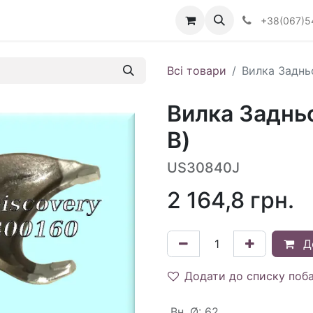
Визначити тип АКПП
+38(067)5
Всі товари
Вилка Задньо
Вилка Задньо
В)
US30840J
2 164,8
грн.
Д
Додати до списку поб
Вн. Ø
:
62.