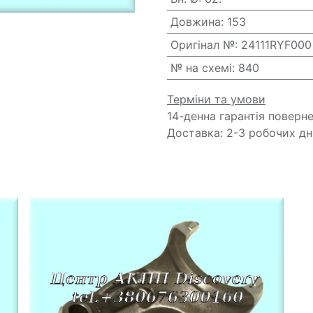
Довжина
:
153
Оригінал №
:
24111RYF000
№ на схемі
:
840
Терміни та умови
14-денна гарантія поверн
Доставка: 2-3 робочих дн