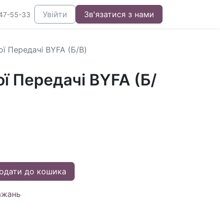
Увійти
Зв'язатися з нами
47-55-33
ї Передачі BYFA (Б/В)
ї Передачі BYFA (Б/
одати до кошика
ажань