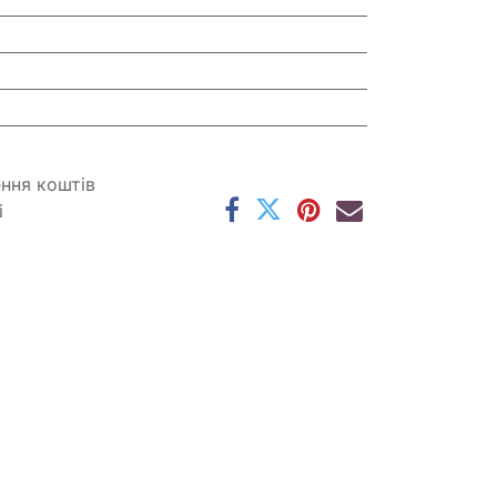
ення коштів
і