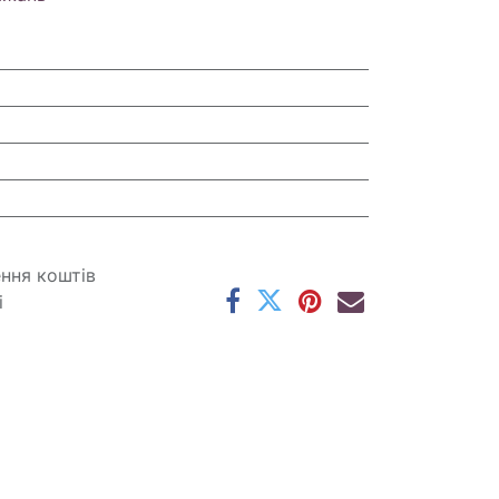
ення коштів
і