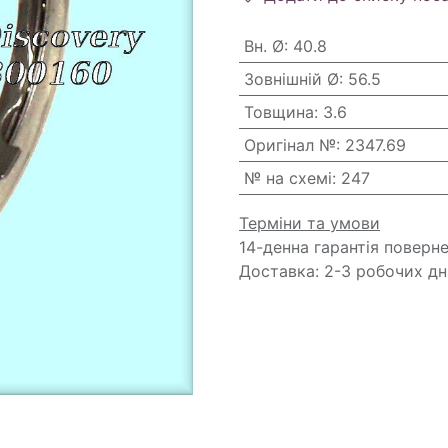
Вн. Ø
:
40.8
Зовнішній Ø
:
56.5
Товщина
:
3.6
Оригінал №
:
2347.69
№ на схемі
:
247
Терміни та умови
14-денна гарантія поверн
Доставка: 2-3 робочих дн