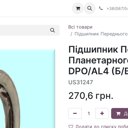
Визначити тип АКПП
+38(067)5
Всі товари
Підшипник Переднього
Підшипник П
Планетарног
DPO/AL4 (Б/
US31247
270,6
грн.
Д
Додати до списку поб