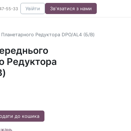
Увійти
Зв'язатися з нами
47-55-33
 Планетарного Редуктора DPO/AL4 (Б/В)
ереднього
о Редуктора
В)
одати до кошика
ажань